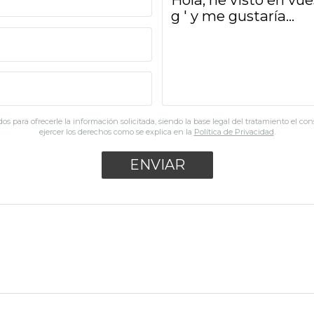
os para ofrecerle la información solicitada, siendo la base legal del tratamiento el co
ejercer los derechos como se explica en la
Política de Privacidad
.