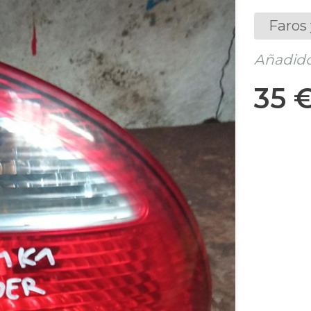
Faros 
Añadido
35 