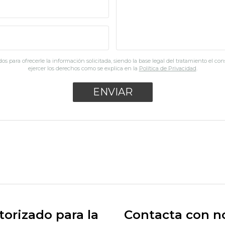
os para ofrecerle la información solicitada, siendo la base legal del tratamiento el co
ejercer los derechos como se explica en la
Política de Privacidad
.
orizado para la
Contacta con n