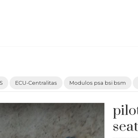
S
ECU-Centralitas
Modulos psa bsi bsm
pilo
sea