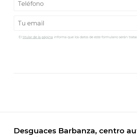
El
titular de la página
informa que los datos de este formulario serán tratad
Desguaces Barbanza, centro aut