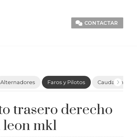
CONTACTAR
Alternadores
Faros y Pilotos
Caudalímetro
to trasero derecho
t leon mk1