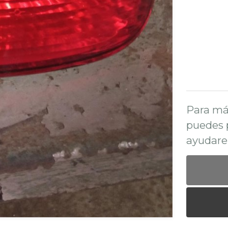
Para má
puedes 
ayudare