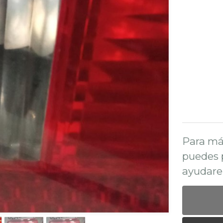
Para má
puedes 
ayudare