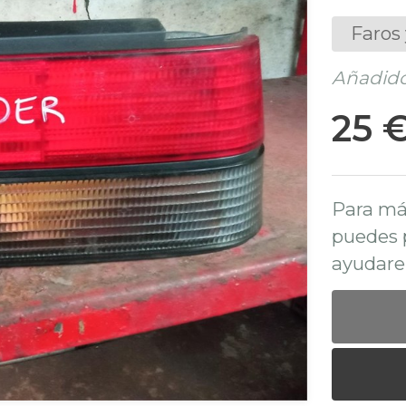
Faros 
Añadido
25 
Para má
puedes 
ayudare