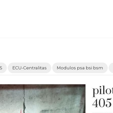
S
ECU-Centralitas
Modulos psa bsi bsm
pilo
405