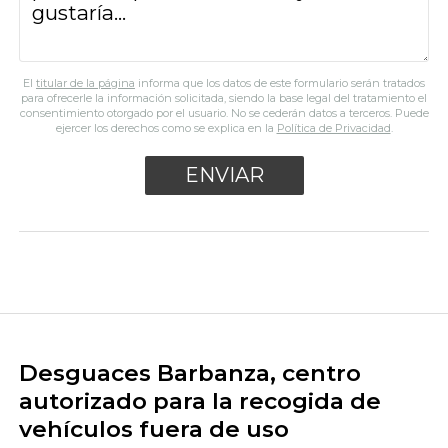
El
titular de la página
informa que los datos de este formulario serán tratados
para ofrecerle la información solicitada, siendo la base legal del tratamiento el
consentimiento otorgado por el usuario. No se cederán datos a terceros. Puede
ejercer los derechos como se explica en la
Política de Privacidad
.
Desguaces Barbanza, centro
autorizado para la recogida de
vehículos fuera de uso