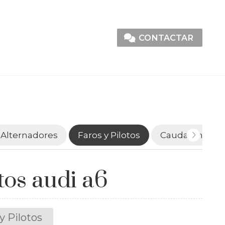
CONTACTAR
Alternadores
Faros y Pilotos
Caudalímetro
tos audi a6
y Pilotos