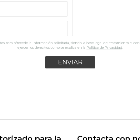
os para ofrecerle la información solicitada, siendo la base legal del tratamiento el co
ejercer los derechos como se explica en la
Política de Privacidad
.
orizado para la
Contacta con n