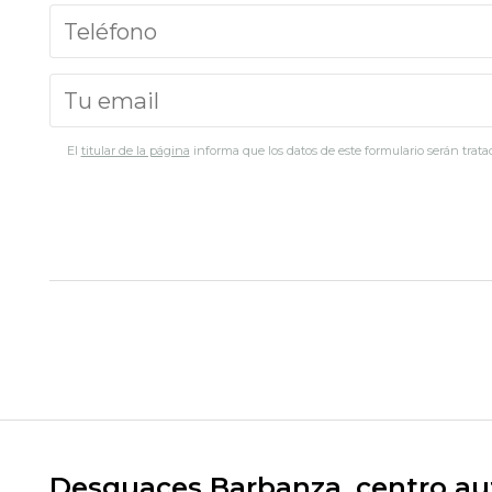
El
titular de la página
informa que los datos de este formulario serán tratad
Desguaces Barbanza, centro aut