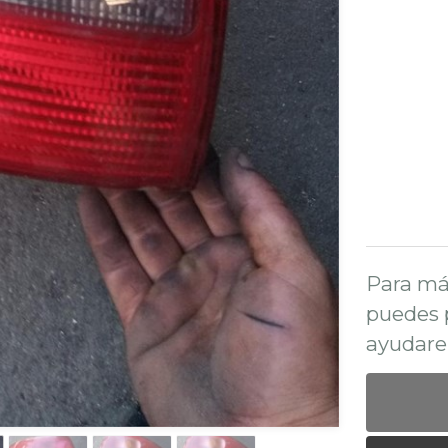
Para má
puedes 
ayudare