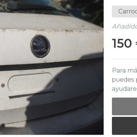
Carro
Añadido
150
Para má
puedes 
ayudare