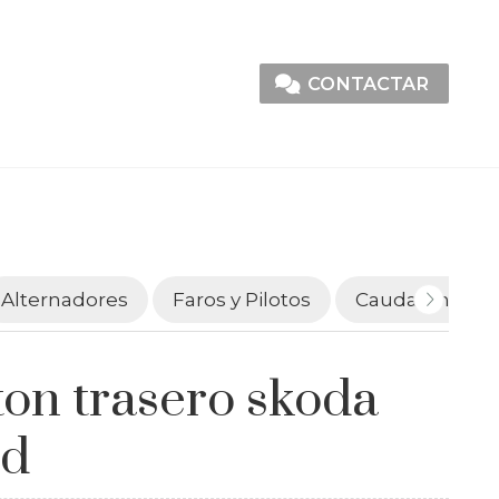
CONTACTAR
Alternadores
Faros y Pilotos
Caudalímetro
ton trasero skoda
id