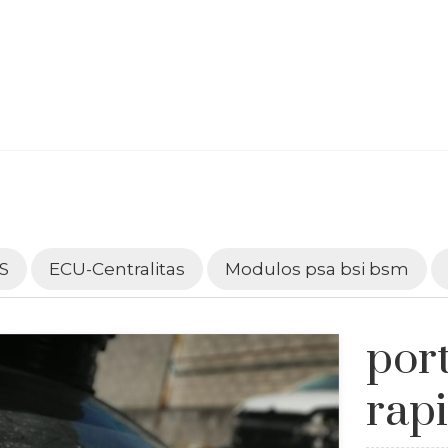
S
ECU-Centralitas
Modulos psa bsi bsm
por
rap