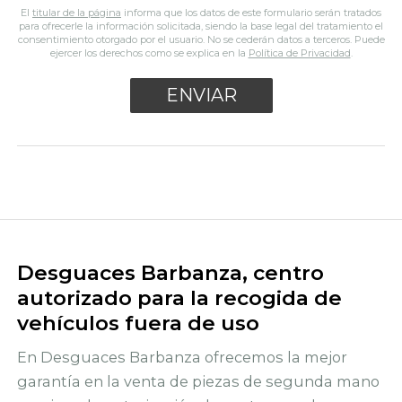
El
titular de la página
informa que los datos de este formulario serán tratados
para ofrecerle la información solicitada, siendo la base legal del tratamiento el
consentimiento otorgado por el usuario. No se cederán datos a terceros. Puede
ejercer los derechos como se explica en la
Política de Privacidad
.
Desguaces Barbanza, centro
autorizado para la recogida de
vehículos fuera de uso
En Desguaces Barbanza ofrecemos la mejor
garantía en la venta de piezas de segunda mano