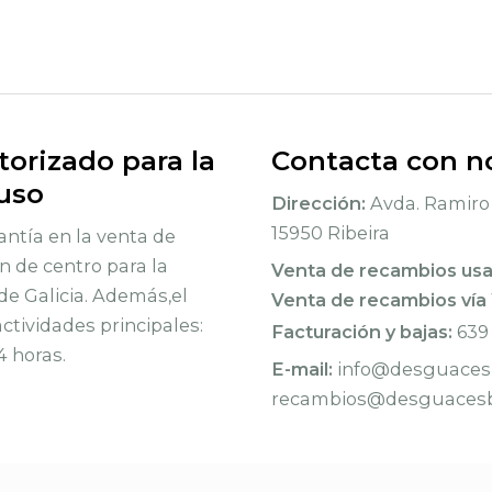
orizado para la
Contacta con n
 uso
Dirección:
Avda. Ramiro 
15950 Ribeira
ntía en la venta de
n de centro para la
Venta de recambios us
de Galicia. Además,el
Venta de recambios vía
tividades principales:
Facturación y bajas:
639
4 horas.
E-mail:
info@desguacesb
recambios@desguacesb