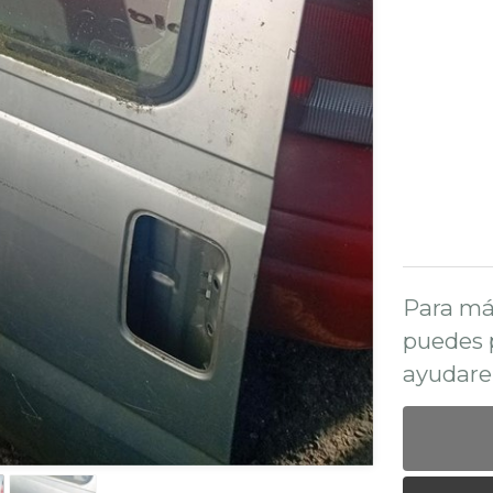
Para má
puedes 
ayudare