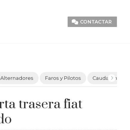
CONTACTAR
Alternadores
Faros y Pilotos
Caudalímetro
ta trasera fiat
do