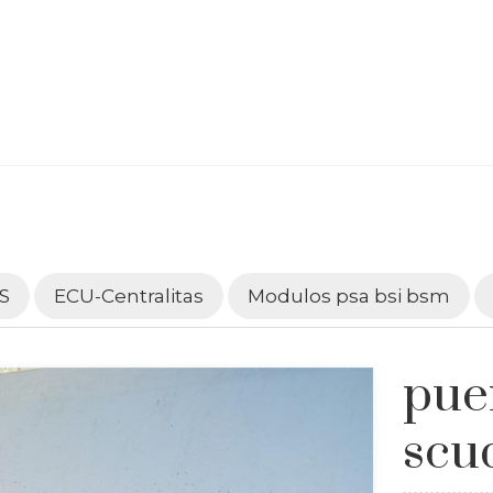
S
ECU-Centralitas
Modulos psa bsi bsm
puer
scu