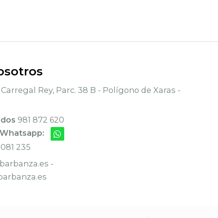
osotros
Carregal Rey, Parc. 38 B - Polígono de Xaras -
ados
981 872 620
 Whatsapp:
 081 235
arbanza.es -
arbanza.es