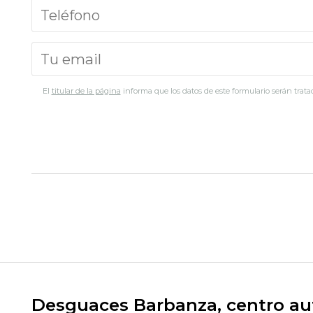
El
titular de la página
informa que los datos de este formulario serán tratad
Desguaces Barbanza, centro aut