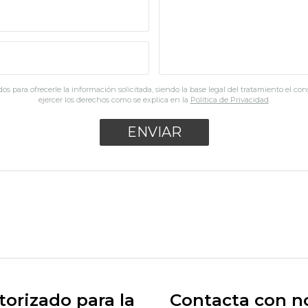
os para ofrecerle la información solicitada, siendo la base legal del tratamiento el co
ejercer los derechos como se explica en la
Política de Privacidad
.
orizado para la
Contacta con n