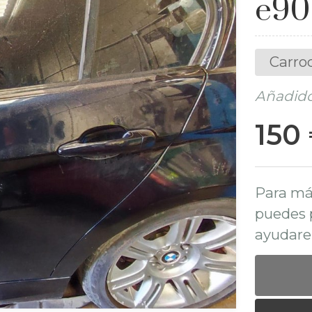
e90
Carro
Añadido
150
Para má
puedes 
ayudare