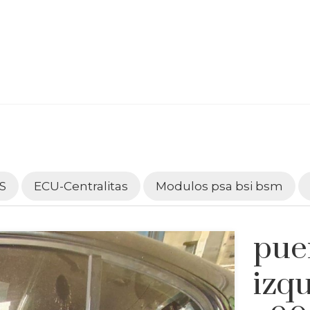
S
ECU-Centralitas
Modulos psa bsi bsm
pue
izq