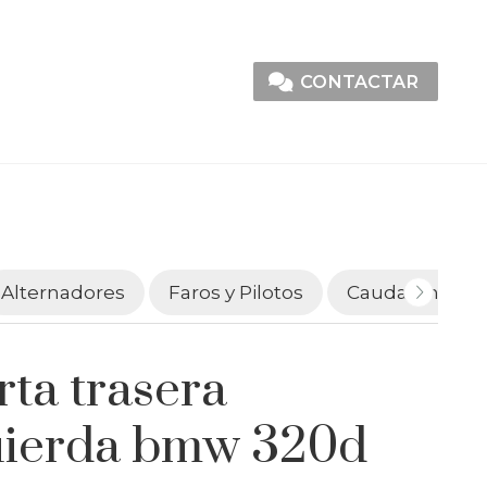
CONTACTAR
Alternadores
Faros y Pilotos
Caudalímetro
rta trasera
uierda bmw 320d