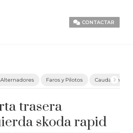
CONTACTAR
Alternadores
Faros y Pilotos
Caudalímetro
rta trasera
uierda skoda rapid