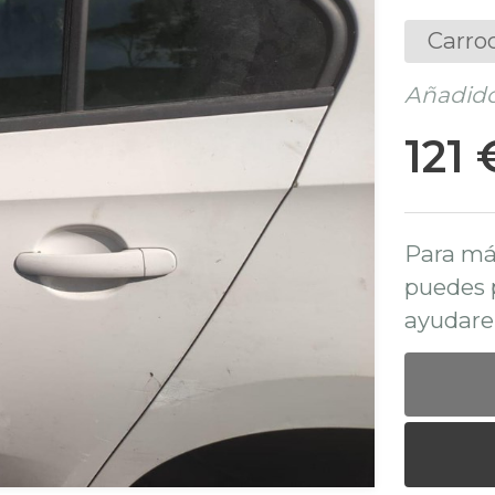
Carro
Añadido
121 
Para má
puedes 
ayudare