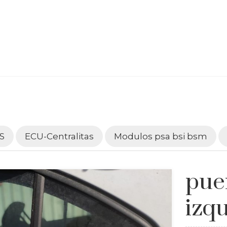
S
ECU-Centralitas
Modulos psa bsi bsm
pue
izq