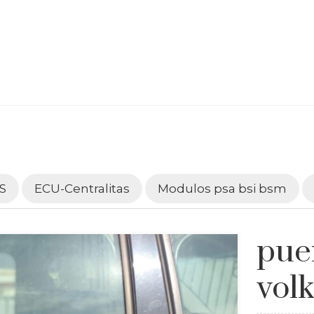
S
ECU-Centralitas
Modulos psa bsi bsm
pue
vol