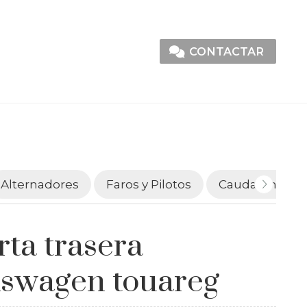
CONTACTAR
Alternadores
Faros y Pilotos
Caudalímetro
rta trasera
kswagen touareg