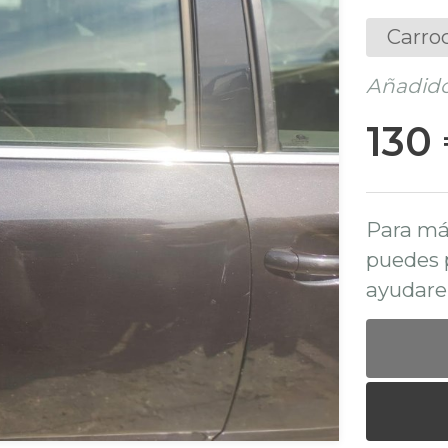
Carro
Añadido
130
Para má
puedes 
ayudare