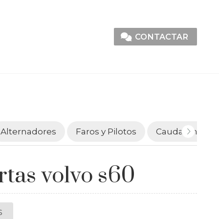
CONTACTAR
Alternadores
Faros y Pilotos
Caudalímetro
rtas volvo s60
s