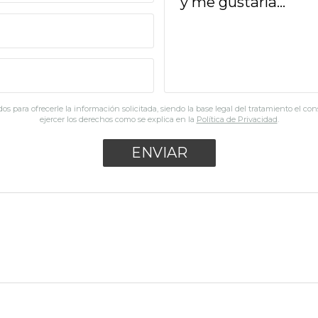
os para ofrecerle la información solicitada, siendo la base legal del tratamiento el co
ejercer los derechos como se explica en la
Política de Privacidad
.