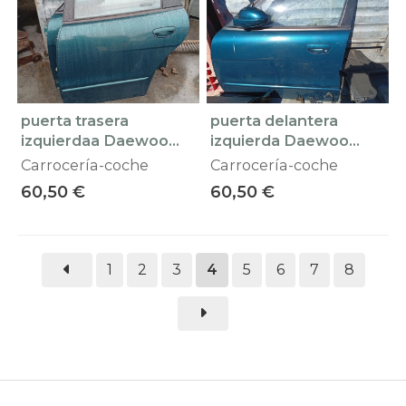
puerta trasera
puerta delantera
izquierdaa Daewoo
izquierda Daewoo
Nubira
Nubira.
Carrocería-coche
Carrocería-coche
60,50 €
60,50 €
1
2
3
4
5
6
7
8