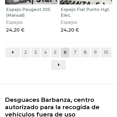
Espejo Peugeot 205
Espejo Fiat Punto Hgt.
(Manual)
Elec.
Espejos
Espejos
24,20 €
24,20 €
2
3
4
5
6
7
8
9
10
Desguaces Barbanza, centro
autorizado para la recogida de
vehículos fuera de uso