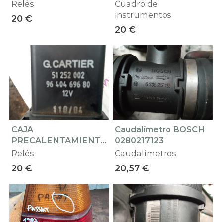
Relés
Cuadro de
instrumentos
20 €
20 €
CAJA
Caudalímetro BOSCH
PRECALENTAMIENT
0280217123
O CITROEN C4 COUPÉ
Relés
Caudalímetros
2006 Rele de arranque
20 €
20,57 €
Relé G. Cartier 12V -
51252002